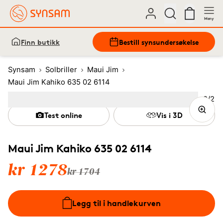
Meny
Finn butikk
Bestill synsundersøkelse
Synsam
Solbriller
Maui Jim
Maui Jim Kahiko 635 02 6114
Bilde
2
/
2
Image
1
Image
(Current image)
2
Test online
Vis i 3D
Maui Jim Kahiko 635 02 6114
kr 1278
kr 1704
Legg til i handlekurven