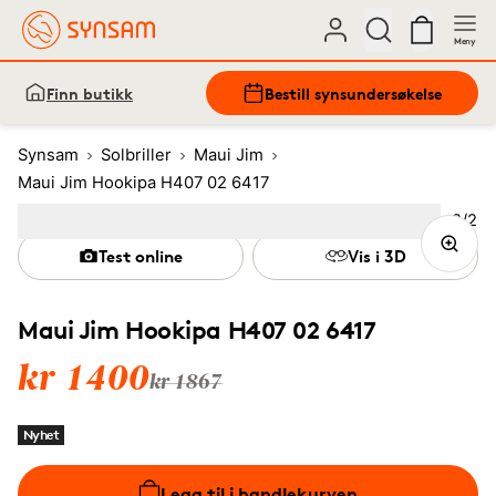
Meny
Finn butikk
Bestill synsundersøkelse
Synsam
Solbriller
Maui Jim
Maui Jim Hookipa H407 02 6417
Bilde
2
/
2
Image
1
Image
(Current image)
2
Test online
Vis i 3D
Maui Jim Hookipa H407 02 6417
kr 1400
kr 1867
Nyhet
Legg til i handlekurven