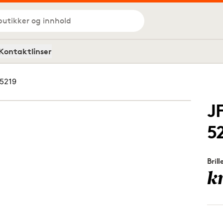
butikker og innhold
Kontaktlinser
 5219
J
5
Brill
k