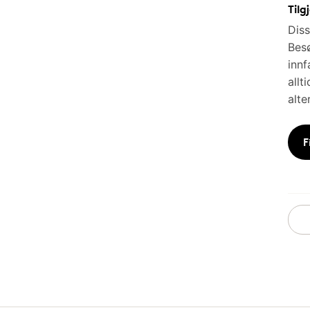
Tilg
Diss
Besø
innf
allt
alte
F