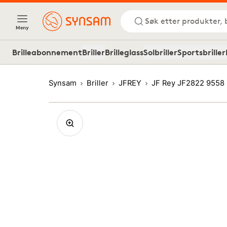
Søk etter produkter, 
Meny
Brilleabonnement
Briller
Brilleglass
Solbriller
Sportsbriller
Synsam
Briller
JFREY
JF Rey JF2822 9558