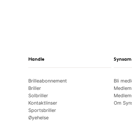
Handle
Synsam 
Brilleabonnement
Bli med
Briller
Medlems
Solbriller
Medlems
Kontaktlinser
Om Syns
Sportsbriller
Øyehelse