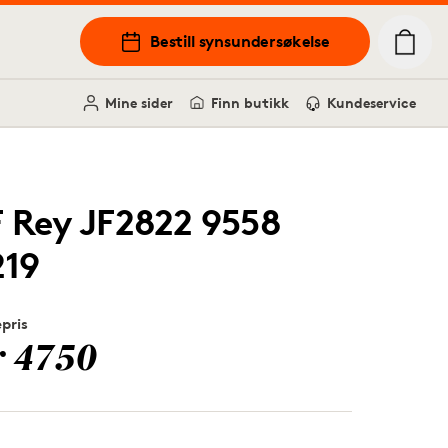
Bestill synsundersøkelse
Mine sider
Finn butikk
Kundeservice
F Rey JF2822 9558
219
epris
r 4750