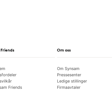
Friends
Om oss
lem
Om Synsam
fordeler
Pressesenter
vilkår
Ledige stillinger
am Friends
Firmaavtaler