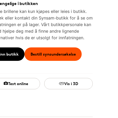
jengelige i butikken
e brillene kan kun kjøpes eller leies i butikk.
k eller kontakt din Synsam-butikk for å se om
atningen er på lager. Vårt butikkpersonale kan
id hjelpe deg med å finne andre lignende
rnativer hvis de er utsolgt for innfatningen.
inn butikk
Bestill synsundersøkelse
Test online
Vis i 3D