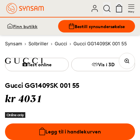
Meny
Finn butikk
Bestill synsundersøkelse
Synsam
Solbriller
Gucci
Gucci GG1409SK 001 55
Test online
Vis i 3D
Gucci GG1409SK 001 55
kr 4031
Online only
Legg til i handlekurven