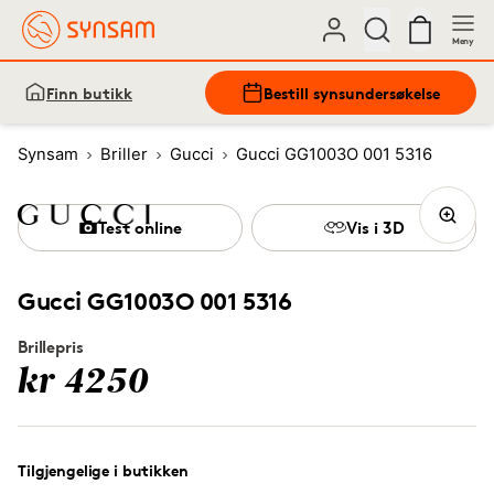
Meny
Finn butikk
Bestill synsundersøkelse
Synsam
Briller
Gucci
Gucci GG1003O 001 5316
Test online
Vis i 3D
Gucci GG1003O 001 5316
Brillepris
kr 4250
Tilgjengelige i butikken