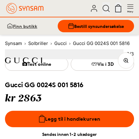
Meny
Finn butikk
Bestill synsundersøkelse
Synsam
Solbriller
Gucci
Gucci GG 0024S 001 5816
Bilde
2
/
3
Image
1
Image
(Current image)
2
Image
3
Test online
Vis i 3D
Gucci GG 0024S 001 5816
kr 2863
Legg til i handlekurven
Sendes innen 1-2 ukedager