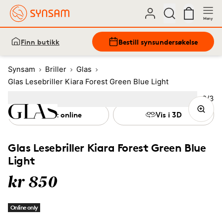
Meny
Finn butikk
Bestill synsundersøkelse
Synsam
Briller
Glas
Glas Lesebriller Kiara Forest Green Blue Light
Bilde
2
/
3
Image
1
Image
(Current image)
2
Image
3
Test online
Vis i 3D
Glas Lesebriller Kiara Forest Green Blue
Light
kr 850
Online only