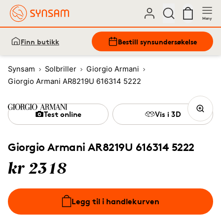
Meny
Finn butikk
Bestill synsundersøkelse
Synsam
Solbriller
Giorgio Armani
Giorgio Armani AR8219U 616314 5222
Test online
Vis i 3D
Giorgio Armani AR8219U 616314 5222
kr 2318
Legg til i handlekurven