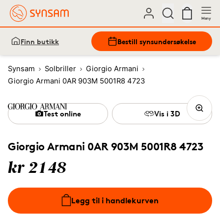
Meny
Finn butikk
Bestill synsundersøkelse
Synsam
Solbriller
Giorgio Armani
Giorgio Armani 0AR 903M 5001R8 4723
Test online
Vis i 3D
Giorgio Armani 0AR 903M 5001R8 4723
kr 2148
Legg til i handlekurven