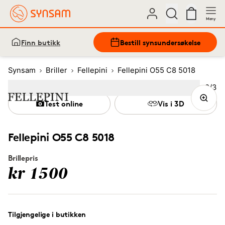
Meny
Finn butikk
Bestill synsundersøkelse
Synsam
Briller
Fellepini
Fellepini O55 C8 5018
Bilde
2
/
3
Image
1
Image
(Current image)
2
Image
3
Test online
Vis i 3D
Fellepini O55 C8 5018
Brillepris
kr 1500
Tilgjengelige i butikken