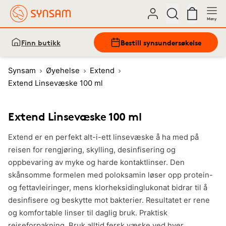
Meny
Finn butikk
Bestill synsundersøkelse
Synsam
Øyehelse
Extend
Extend Linsevæske 100 ml
Extend Linsevæske 100 ml
Extend er en perfekt alt-i-ett linsevæske å ha med på
reisen for rengjøring, skylling, desinfisering og
oppbevaring av myke og harde kontaktlinser. Den
skånsomme formelen med poloksamin løser opp protein-
og fettavleiringer, mens klorheksidinglukonat bidrar til å
desinfisere og beskytte mot bakterier. Resultatet er rene
og komfortable linser til daglig bruk. Praktisk
reiseforpakning. Bruk alltid fersk væske ved hver