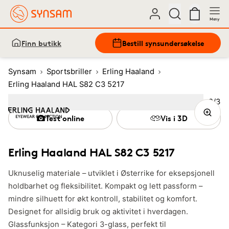
Meny
Finn butikk
Bestill synsundersøkelse
Synsam
Sportsbriller
Erling Haaland
Erling Haaland HAL S82 C3 5217
Bilde
2
/
3
Image
1
Image
(Current image)
2
Image
3
Test online
Vis i 3D
Erling Haaland HAL S82 C3 5217
Uknuselig materiale – utviklet i Østerrike for eksepsjonell
holdbarhet og fleksibilitet. Kompakt og lett passform –
mindre silhuett for økt kontroll, stabilitet og komfort.
Designet for allsidig bruk og aktivitet i hverdagen.
Glassfunksjon – Kategori 3-glass, perfekt til