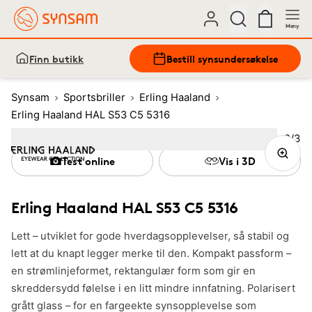
Meny
Finn butikk
Bestill synsundersøkelse
Synsam
Sportsbriller
Erling Haaland
Erling Haaland HAL S53 C5 5316
Bilde
2
/
3
Image
1
Image
(Current image)
2
Image
3
Test online
Vis i 3D
Erling Haaland HAL S53 C5 5316
Lett – utviklet for gode hverdagsopplevelser, så stabil og
lett at du knapt legger merke til den. Kompakt passform –
en strømlinjeformet, rektangulær form som gir en
skreddersydd følelse i en litt mindre innfatning. Polarisert
grått glass – for en fargeekte synsopplevelse som