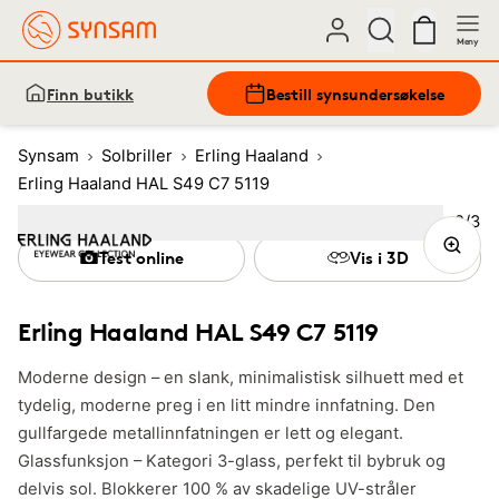
Meny
Finn butikk
Bestill synsundersøkelse
Synsam
Solbriller
Erling Haaland
Erling Haaland HAL S49 C7 5119
Bilde
2
/
3
Image
1
Image
(Current image)
2
Image
3
Test online
Vis i 3D
Erling Haaland HAL S49 C7 5119
Moderne design – en slank, minimalistisk silhuett med et
tydelig, moderne preg i en litt mindre innfatning. Den
gullfargede metallinnfatningen er lett og elegant.
Glassfunksjon – Kategori 3-glass, perfekt til bybruk og
delvis sol. Blokkerer 100 % av skadelige UV-stråler