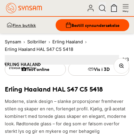
Meny
Finn butikk
Bestill synsundersøkelse
Synsam
Solbriller
Erling Haaland
Erling Haaland HAL S47 C5 5418
Bilde
2
/
3
Image
1
Image
(Current image)
2
Image
3
Test online
Vis i 3D
Erling Haaland HAL S47 C5 5418
Moderne, slank design – slanke proporsjoner fremhever
stilen og skaper en ren, forlenget profil. Kjølig, grå acetat
kombinert med tonede glass skaper en elegant, moderne
look. Rødtonede glass – for deg som er følsom overfor
sterkt lys og gir en mykere og mer behagelig