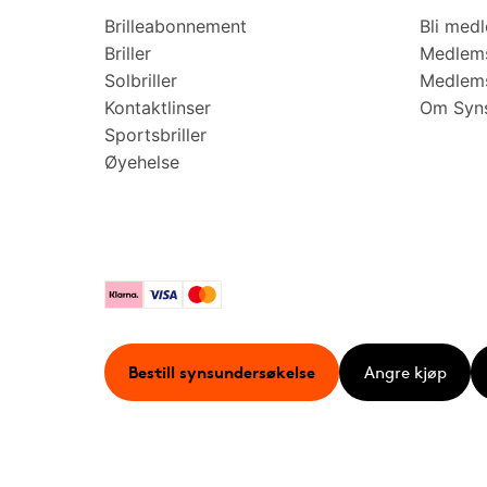
Brilleabonnement
Bli med
Briller
Medlems
Solbriller
Medlems
Kontaktlinser
Om Syns
Sportsbriller
Øyehelse
Klarna
Visa
Mastercard
Bestill synsundersøkelse
Angre kjøp