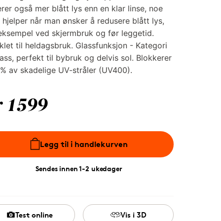
rerer også mer blått lys enn en klar linse, noe
hjelper når man ønsker å redusere blått lys,
eksempel ved skjermbruk og før leggetid.
klet til heldagsbruk. Glassfunksjon - Kategori
ass, perfekt til bybruk og delvis sol. Blokkerer
% av skadelige UV-stråler (UV400).
r 1599
Legg til i handlekurven
Sendes innen 1-2 ukedager
Test online
Vis i 3D