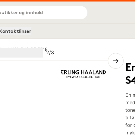
butikker og innhold
Kontaktlinser
aland HAL S46 C5 5518
Bilde
2
/
3
Image
(Current image)
2
Image
3
E
S
En 
med 
tone
tilf
for 
myk