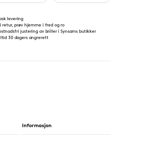
ask levering
ri retur, prøv hjemme i fred og ro
ostnadsfri justering av briller i Synsams butikker
lltid 30 dagers angrerett
Informasjon