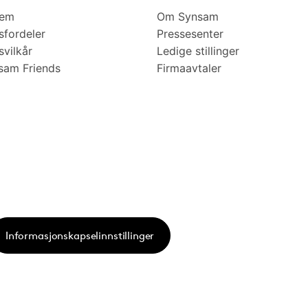
lem
Om Synsam
fordeler
Pressesenter
vilkår
Ledige stillinger
am Friends
Firmaavtaler
Informasjonskapselinnstillinger