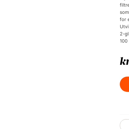
filt
som 
for 
Utvi
2-gl
100 
k