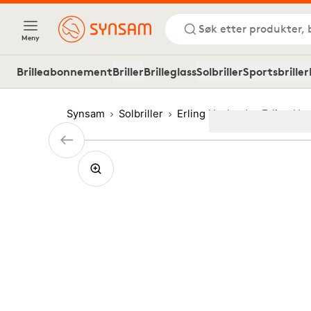
Søk etter produkter, 
Meny
Brilleabonnement
Briller
Brilleglass
Solbriller
Sportsbriller
Synsam
Solbriller
Erling Haaland
Erling Ha
Image
1