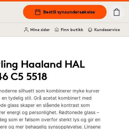
Bestill synsundersøkelse
Mine sider
Finn butikk
Kundeservice
rling Haaland HAL
46 C5 5518
moderne silhuett som kombinerer myke kurver
en tydelig stil. Grå acetat kombinert med
de glass skaper en slående kontrast som
ører energi og personlighet. Rødtonede glass –
deg som er følsom overfor sterkt lys og gir en
ere og mer behagelig synsopplevelse. Linsene