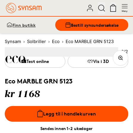
Meny
Finn butikk
Bestill synsundersøkelse
Synsam
Solbriller
Eco
Eco MARBLE GRN 5123
Bilde
2
/
2
Image
1
Image
(Current image)
2
Test online
Vis i 3D
Eco MARBLE GRN 5123
kr 1168
Legg til i handlekurven
Sendes innen 1-2 ukedager