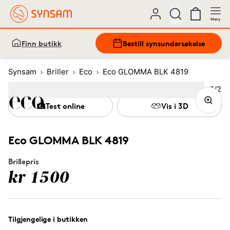
Meny
Finn butikk
Bestill synsundersøkelse
Synsam
Briller
Eco
Eco GLOMMA BLK 4819
Bilde
2
/
2
Image
1
Image
(Current image)
2
Test online
Vis i 3D
Eco GLOMMA BLK 4819
Brillepris
kr 1500
Tilgjengelige i butikken