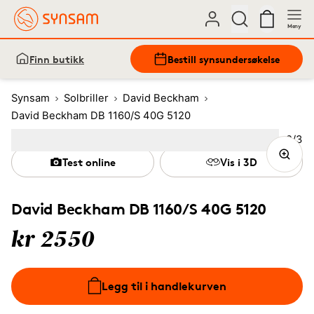
Meny
Finn butikk
Bestill synsundersøkelse
Synsam
Solbriller
David Beckham
David Beckham DB 1160/S 40G 5120
Bilde
2
/
3
Image
1
Image
(Current image)
2
Image
3
Test online
Vis i 3D
David Beckham DB 1160/S 40G 5120
kr 2550
Legg til i handlekurven