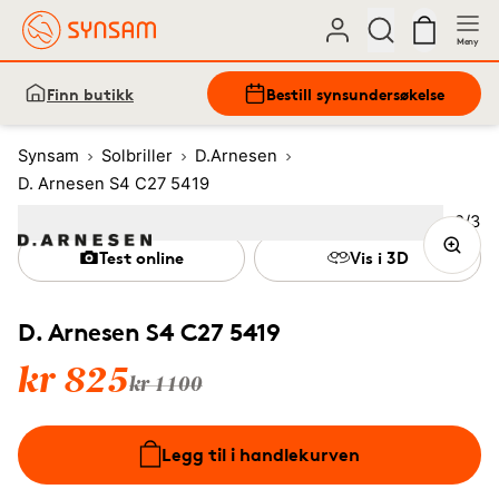
Meny
Finn butikk
Bestill synsundersøkelse
Synsam
Solbriller
D.Arnesen
D. Arnesen S4 C27 5419
Bilde
2
/
3
Image
1
Image
(Current image)
2
Image
3
Test online
Vis i 3D
D. Arnesen S4 C27 5419
kr 825
kr 1100
Legg til i handlekurven