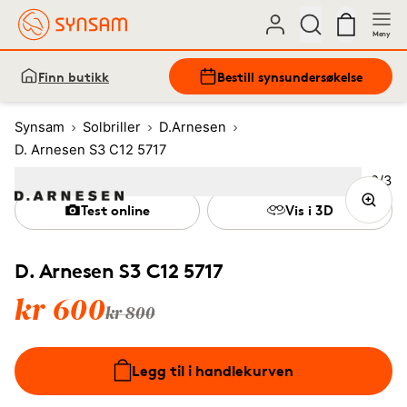
Meny
Finn butikk
Bestill synsundersøkelse
Synsam
Solbriller
D.Arnesen
D. Arnesen S3 C12 5717
Bilde
2
/
3
Image
1
Image
(Current image)
2
Image
3
Test online
Vis i 3D
D. Arnesen S3 C12 5717
kr 600
kr 800
Legg til i handlekurven