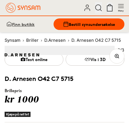
Meny
Finn butikk
Bestill synsundersøkelse
Synsam
Briller
D.Arnesen
D. Arnesen O42 C7 5715
Bilde
2
/
3
Image
1
Image
(Current image)
2
Image
3
Test online
Vis i 3D
D. Arnesen O42 C7 5715
Brillepris
kr 1000
Kjøpe på nettet