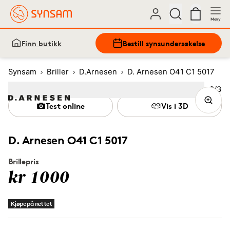
Meny
Finn butikk
Bestill synsundersøkelse
Synsam
Briller
D.Arnesen
D. Arnesen O41 C1 5017
Bilde
2
/
3
Image
1
Image
(Current image)
2
Image
3
Test online
Vis i 3D
D. Arnesen O41 C1 5017
Brillepris
kr 1000
Kjøpe på nettet