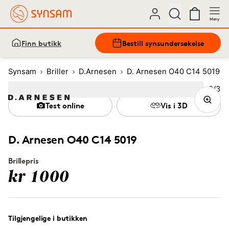
Meny
Finn butikk
Bestill synsundersøkelse
Synsam
Briller
D.Arnesen
D. Arnesen O40 C14 5019
Bilde
2
/
3
Image
1
Image
(Current image)
2
Image
3
Test online
Vis i 3D
D. Arnesen O40 C14 5019
Brillepris
kr 1000
Tilgjengelige i butikken