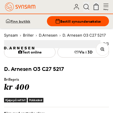
Meny
Finn butikk
Bestill synsundersøkelse
Synsam
Briller
D.Arnesen
D. Arnesen O3 C27 5217
Bilde
2
/
3
Image
1
Image
(Current image)
2
Image
3
Test online
Vis i 3D
D. Arnesen O3 C27 5217
Brillepris
kr 400
Kjøpe på nettet
Pakkedeal