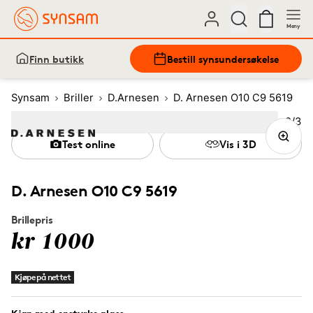
Meny
Finn butikk
Bestill synsundersøkelse
Synsam
Briller
D.Arnesen
D. Arnesen O10 C9 5619
Bilde
2
/
3
Image
1
Image
(Current image)
2
Image
3
Test online
Vis i 3D
D. Arnesen O10 C9 5619
Brillepris
kr 1000
Kjøpe på nettet