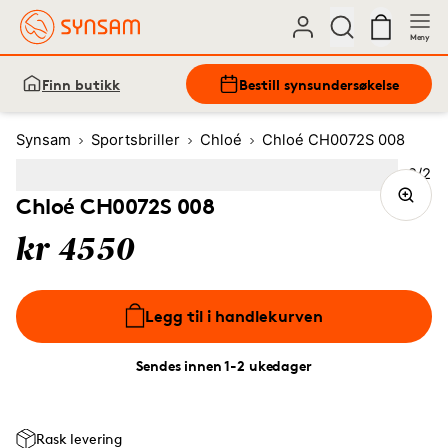
Meny
Finn butikk
Bestill synsundersøkelse
Synsam
Sportsbriller
Chloé
Chloé CH0072S 008
Bilde
2
/
2
Image
1
Image
(Current image)
2
Chloé CH0072S 008
kr 4550
Legg til i handlekurven
Sendes innen 1-2 ukedager
Rask levering