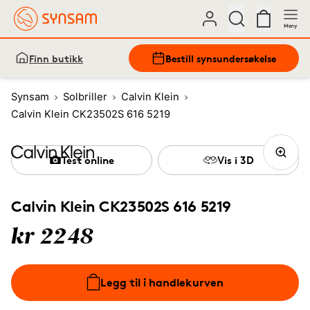
Meny
Finn butikk
Bestill synsundersøkelse
Synsam
Solbriller
Calvin Klein
Calvin Klein CK23502S 616 5219
Test online
Vis i 3D
Calvin Klein CK23502S 616 5219
kr 2248
Legg til i handlekurven