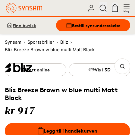
Meny
Finn butikk
Bestill synsundersøkelse
Synsam
Sportsbriller
Bliz
Bliz Breeze Brown w blue multi Matt Black
Test online
Vis i 3D
Bliz Breeze Brown w blue multi Matt
Black
kr 917
Legg til i handlekurven