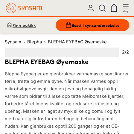
Meny
Finn butikk
Bestill synsundersøkelse
Synsam
Blepha
BLEPHA EYEBAG Øyemaske
Bilde
2
/
2
Image
1
Image
(Current image)
2
BLEPHA EYEBAG Øyemaske
Blepha Eyebag er en gjenbrukbar varmemaske som lindrer
tørre, trøtte og ømme øyne. Når masken varmes opp i
mikrobølgeovn avgir den en jevn og behagelig fuktig
varme som bidrar til å løse opp tette Meibomske kjertler,
forbedre tårefilmens kvalitet og redusere irritasjon og
ubehag. Masken er laget av myk silke og bomull og fylt
med naturlig linfrø for en behagelig behandling mot
huden. Kan gjenbrukes opptil 200 ganger og er et CE-
merket medisinsk utstyr. For mer informasjon, klikk på