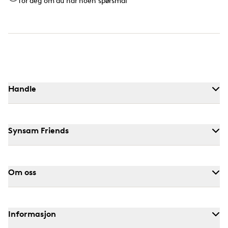
for deg om du har noen spørsmål
Handle
Synsam Friends
Om oss
Informasjon