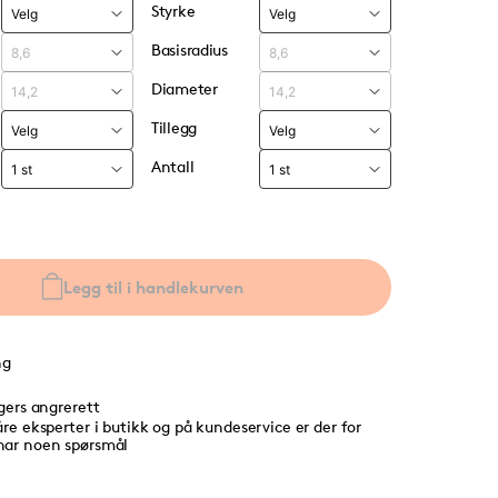
Styrke
Basisradius
Diameter
Tillegg
Antall
Legg til i handlekurven
ng
agers angrerett
åre eksperter i butikk og på kundeservice er der for
har noen spørsmål