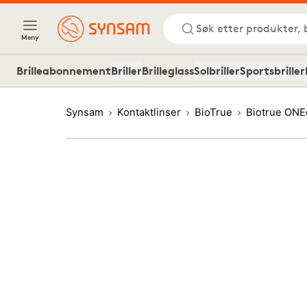
Søk etter produkter, 
Meny
Brilleabonnement
Briller
Brilleglass
Solbriller
Sportsbriller
Synsam
Kontaktlinser
BioTrue
Biotrue ONEd