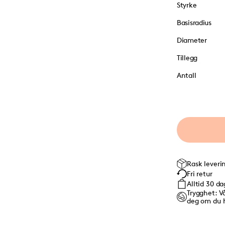
Styrke
Basisradius
Diameter
Tillegg
Antall
Rask leveri
Fri retur
Alltid 30 d
Trygghet: V
deg om du 