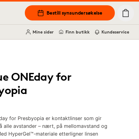
Bestill synsundersøkelse
Mine sider
Finn butikk
Kundeservice
ue ONEday for
yopia
ay for Presbyopia er kontaktlinser som gir
å alle avstander – nært, på mellomavstand og
Med HyperGel™-materiale etterligner linsen