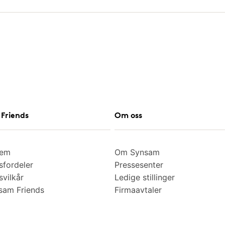
Friends
Om oss
lem
Om Synsam
fordeler
Pressesenter
vilkår
Ledige stillinger
am Friends
Firmaavtaler