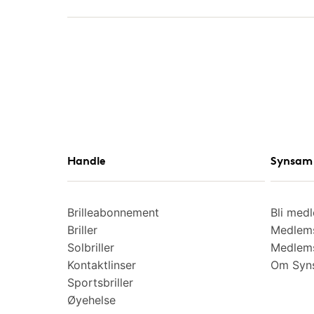
Handle
Synsam 
Brilleabonnement
Bli med
Briller
Medlems
Solbriller
Medlems
Kontaktlinser
Om Syns
Sportsbriller
Øyehelse