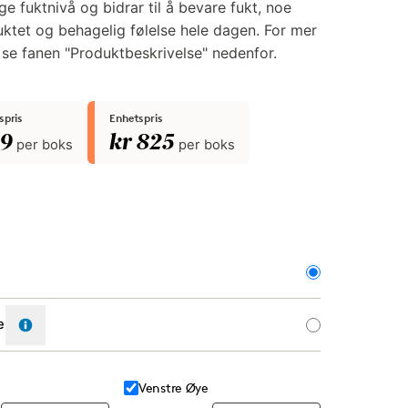
ge fuktnivå og bidrar til å bevare fukt, noe
uktet og behagelig følelse hele dagen. For mer
 se fanen "Produktbeskrivelse" nedenfor.
pris
Enhetspris
49
kr 825
per boks
per boks
ent
Venstre Øye