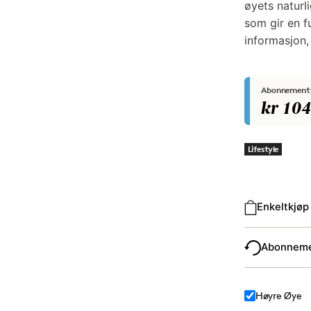
øyets naturli
som gir en f
informasjon,
Abonnements
kr 10
Lifestyle
Kjøpstype
Enkeltkjøp
Abonnem
Høyre Øye