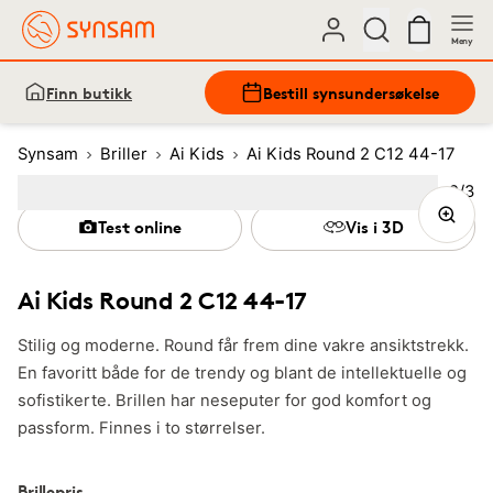
Meny
Finn butikk
Bestill synsundersøkelse
Synsam
Briller
Ai Kids
Ai Kids Round 2 C12 44-17
Bilde
2
/
3
Image
1
Image
(Current image)
2
Image
3
Test online
Vis i 3D
Ai Kids Round 2 C12 44-17
Stilig og moderne. Round får frem dine vakre ansiktstrekk.
En favoritt både for de trendy og blant de intellektuelle og
sofistikerte. Brillen har neseputer for god komfort og
passform. Finnes i to størrelser.
Brillepris