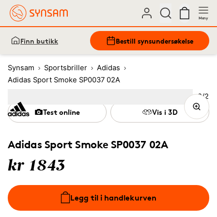
Meny
Finn butikk
Bestill synsundersøkelse
Synsam
Sportsbriller
Adidas
Adidas Sport Smoke SP0037 02A
Bilde
2
/
2
Image
1
Image
(Current image)
2
Test online
Vis i 3D
Adidas Sport Smoke SP0037 02A
kr 1843
Legg til i handlekurven