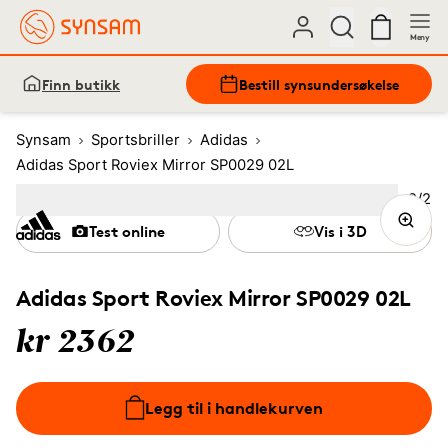
Meny
Finn butikk
Bestill synsundersøkelse
Synsam
Sportsbriller
Adidas
Adidas Sport Roviex Mirror SP0029 02L
Bilde
2
/
2
Image
1
Image
(Current image)
2
Test online
Vis i 3D
Adidas Sport Roviex Mirror SP0029 02L
kr 2362
Legg til i handlekurven