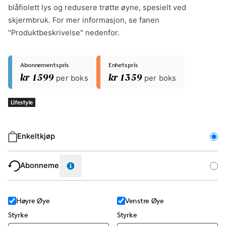
blåfiolett lys og redusere trøtte øyne, spesielt ved
skjermbruk. For mer informasjon, se fanen
"Produktbeskrivelse" nedenfor.
Abonnementspris
Enhetspris
kr 1599
per boks
kr 1359
per boks
Lifestyle
Kjøpstype
Enkeltkjøp
Abonnement
Høyre Øye
Venstre Øye
Styrke
Styrke