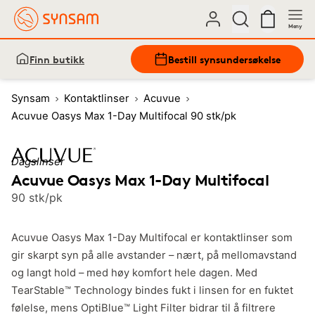
Meny
Finn butikk
Bestill synsundersøkelse
Synsam
Kontaktlinser
Acuvue
Acuvue Oasys Max 1-Day Multifocal 90 stk/pk
Dagslinser
Acuvue Oasys Max 1-Day Multifocal
90 stk/pk
Acuvue Oasys Max 1-Day Multifocal er kontaktlinser som
gir skarpt syn på alle avstander – nært, på mellomavstand
og langt hold – med høy komfort hele dagen. Med
TearStable™ Technology bindes fukt i linsen for en fuktet
følelse, mens OptiBlue™ Light Filter bidrar til å filtrere