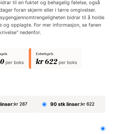
idrar til en fuktet og behagelig følelse, også
dager foran skjerm eller i tørre omgivelser.
ygengjennomtrengeligheten bidrar til å holde
e og opplagte. For mer informasjon, se fanen
rivelse" nedenfor.
pris
Enhetspris
60
kr 622
per boks
per boks
linser:
90 stk linser:
kr 287
kr 622