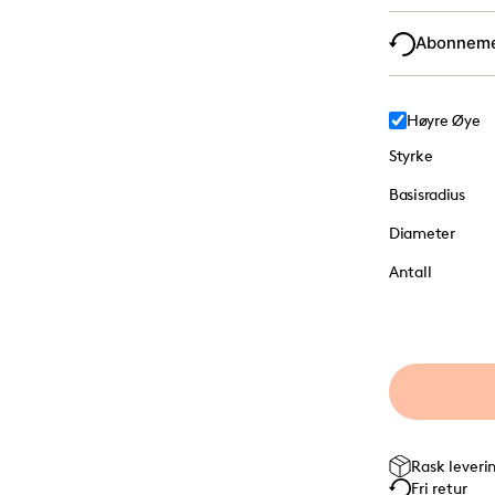
Abonnem
Høyre Øye
Styrke
Basisradius
Diameter
Antall
Rask leveri
Fri retur