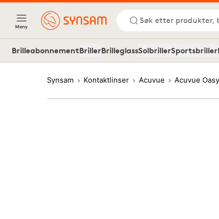
Søk etter produkter, 
Meny
Brilleabonnement
Briller
Brilleglass
Solbriller
Sportsbriller
Synsam
Kontaktlinser
Acuvue
Acuvue Oasy