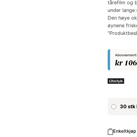
tårefilm og b
under lange 
Den høye oks
øynene frisk
"Produktbesk
Abonnements
kr 10
Lifestyle
30 stk 
Kjøpstype
Enkeltkjøp