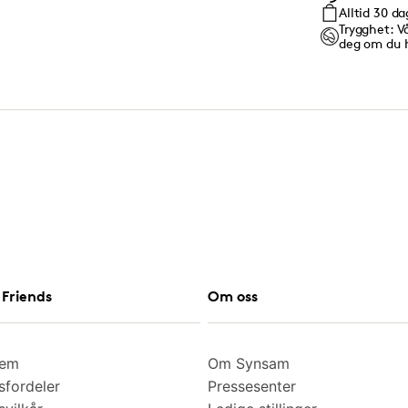
Alltid 30 d
Trygghet: V
deg om du 
Friends
Om oss
lem
Om Synsam
fordeler
Pressesenter