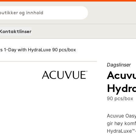
butikker og innhold
Kontaktlinser
s 1-Day with HydraLuxe 90 pcs/box
Dagslinser
Acuvu
Hydr
90 pcs/box
Acuvue Oasy
gir høy komf
HydraLuxe™-t