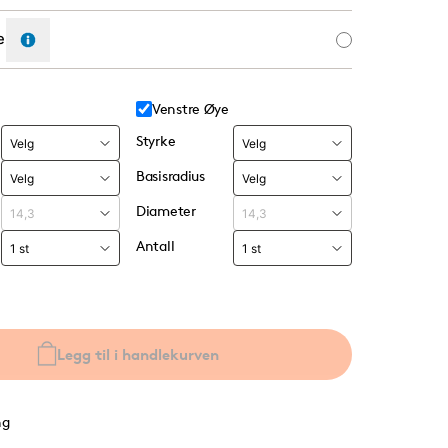
ent
Venstre Øye
Styrke
Basisradius
Diameter
Antall
Legg til i handlekurven
ng