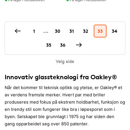
1
...
30
31
32
33
34
35
36
Velg side
Innovativ glassteknologi fra Oakley®
Når det kommer til teknisk optikk og ytelse, er Oakley® et
av verdens fremste merker. Hvert par med briller
produseres med fokus på ekstrem holdbarhet, funksjon og
en trendy stil som fungerer like bra i løpesporet som i
byen. Selskapet ble grunnlagt i 1975 og har siden den
gang opparbeidet seg over 850 patenter.