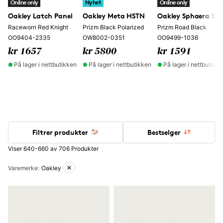
Online only
Nyhet
Online only
Oakley Latch Panel
Oakley Meta HSTN
Oakley Sphaera Sla
Raceworn Red Knight
Prizm Black Polarized
Prizm Road Black
OO9404-2335
OW8002-0351
OO9499-1036
kr 1657
kr 5800
kr 1591
På lager i nettbutikken
På lager i nettbutikken
På lager i nettbutikk
Filtrer produkter
Bestselger
Viser 640-660 av 706 Produkter
Aktive filtre
Varemerke
:
Oakley