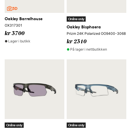
Oakley Barrelhouse
Online only
OX317301
Oakley Bisphaera
kr 3700
Prizm 24K Polarized OO9400-3068
Lager i butikk
kr 2310
På lager i nettbutikken
Online only
Online only