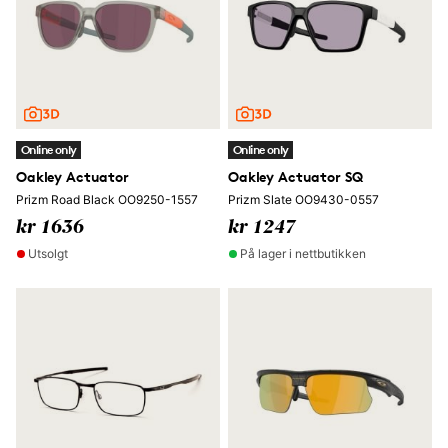
Online only
Online only
Oakley Actuator
Oakley Actuator SQ
Prizm Road Black OO9250-1557
Prizm Slate OO9430-0557
kr 1636
kr 1247
Utsolgt
På lager i nettbutikken