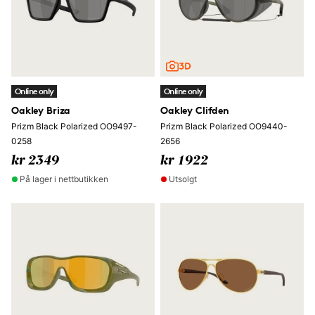
Online only
Online only
Oakley Briza
Oakley Clifden
Prizm Black Polarized OO9497-
Prizm Black Polarized OO9440-
0258
2656
kr 2349
kr 1922
På lager i nettbutikken
Utsolgt