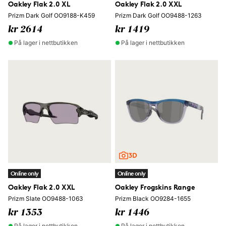
Oakley Flak 2.0 XL
Oakley Flak 2.0 XXL
Prizm Dark Golf OO9188-K459
Prizm Dark Golf OO9488-1263
kr 2614
kr 1419
På lager i nettbutikken
På lager i nettbutikken
Online only
Online only
Oakley Flak 2.0 XXL
Oakley Frogskins Range
Prizm Slate OO9488-1063
Prizm Black OO9284-1655
kr 1353
kr 1446
På lager i nettbutikken
På lager i nettbutikken