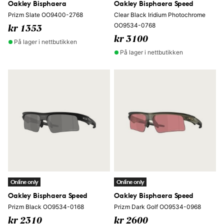
Oakley Bisphaera
Oakley Bisphaera Speed
Prizm Slate OO9400-2768
Clear Black Iridium Photochrome
OO9534-0768
kr 1353
kr 3100
På lager i nettbutikken
På lager i nettbutikken
Online only
Online only
Oakley Bisphaera Speed
Oakley Bisphaera Speed
Prizm Black OO9534-0168
Prizm Dark Golf OO9534-0968
kr 2310
kr 2600