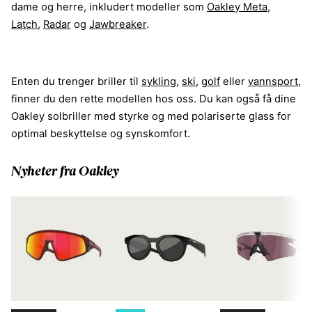
dame og herre, inkludert modeller som
Oakley Meta
,
Latch
,
Radar
og
Jawbreaker
.
Enten du trenger briller til
sykling
,
ski
,
golf
eller
vannsport
,
finner du den rette modellen hos oss. Du kan også få dine
Oakley solbriller med styrke og med polariserte glass for
optimal beskyttelse og synskomfort.
Nyheter fra Oakley