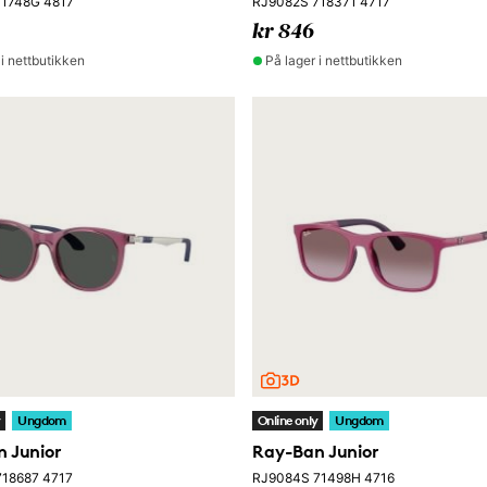
71748G 4817
RJ9082S 718371 4717
kr 846
 i nettbutikken
På lager i nettbutikken
y
Ungdom
Online only
Ungdom
 Junior
Ray-Ban Junior
718687 4717
RJ9084S 71498H 4716