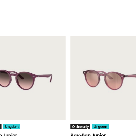
y
Ungdom
Online only
Ungdom
 Junior
Ray-Ban Junior