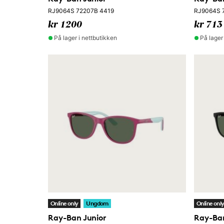
RJ9064S 72207B 4419
RJ9064S 
kr 1200
kr 713
På lager i nettbutikken
På lager
Online only
Ungdom
Online onl
Ray-Ban Junior
Ray-Ban