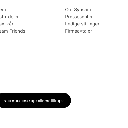
lem
Om Synsam
fordeler
Pressesenter
vilkår
Ledige stillinger
am Friends
Firmaavtaler
Informasjonskapselinnstillinger