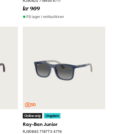
RJ9082S 718455 4717
kr 909
På lager i nettbutikken
Online only
Ungdom
Ray-Ban Junior
RJ9084S 7187T3 4716