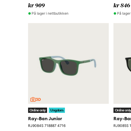
kr 909
kr 846
På lager i nettbutikken
På lager
Online only
Ungdom
Online onl
Ray-Ban Junior
Ray-Ban
RJ9084S 718887 4716
RJ9085S 1