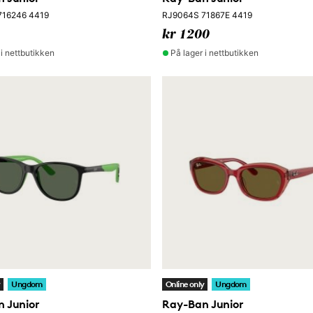
716246 4419
RJ9064S 71867E 4419
kr 1200
 i nettbutikken
På lager i nettbutikken
y
Ungdom
Online only
Ungdom
 Junior
Ray-Ban Junior