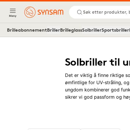
Søk etter produkter, 
Meny
Brilleabonnement
Briller
Brilleglass
Solbriller
Sportsbriller
Solbriller ti
Det er viktig å finne riktige 
ømfintlige for UV-stråling, og
ungdom kombinerer god funksjo
sikrer vi god passform og høy