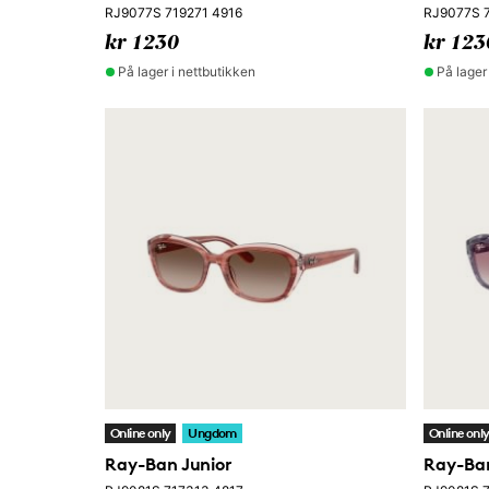
RJ9077S 719271 4916
RJ9077S 
kr 1230
kr 123
På lager i nettbutikken
På lager
Online only
Ungdom
Online onl
Ray-Ban Junior
Ray-Ban