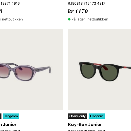
719371 4916
RJ9081S 715473 4817
0
kr 1170
 i nettbutikken
På lager i nettbutikken
y
Ungdom
Online only
Ungdom
 Junior
Ray-Ban Junior