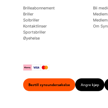
Brilleabonnement
Bli med
Briller
Medlems
Solbriller
Medlems
Kontaktlinser
Om Syns
Sportsbriller
Øyehelse
Klarna
Visa
Mastercard
Bestill synsundersøkelse
Angre kjøp