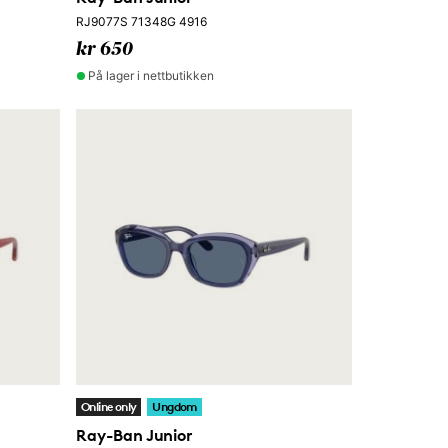
RJ9077S 71348G 4916
kr 650
På lager i nettbutikken
Online only
Ungdom
Ray-Ban Junior