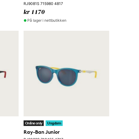
RJ9081S 715980 4817
kr 1170
På lager i nettbutikken
Online only
Ungdom
Ray-Ban Junior