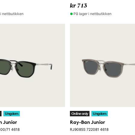
kr 713
 i nettbutikken
På lager i nettbutikken
y
Ungdom
Online only
Ungdom
 Junior
Ray-Ban Junior
00/71 4618
RJ9085S 722081 4618