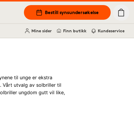
Bestill synsundersøkelse
Mine sider
Finn butikk
Kundeservice
ynene til unge er ekstra
årt utvalg av solbriller til
lbriller ungdom gutt vil like,