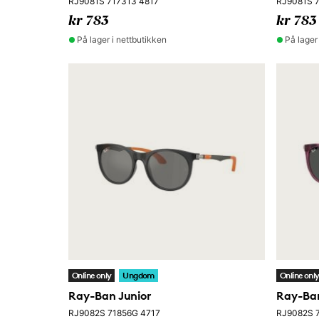
RJ9081S 717313 4817
RJ9081S 
kr 783
kr 783
På lager i nettbutikken
På lager
Online only
Ungdom
Online onl
Ray-Ban Junior
Ray-Ban
RJ9082S 71856G 4717
RJ9082S 