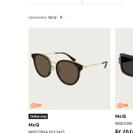
Aktive filtre
Varemerke
:
McQ
McQ
Online only
MQ0326S 
McQ
kr 161
MQ0278SA 002 5421