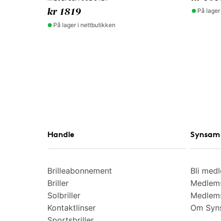
På lager
kr 1819
På lager i nettbutikken
Handle
Synsam 
Brilleabonnement
Bli med
Briller
Medlems
Solbriller
Medlems
Kontaktlinser
Om Syns
Sportsbriller