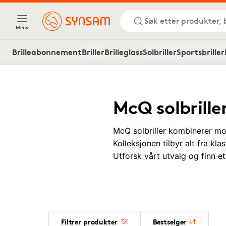
Søk etter produkter, 
Meny
Brilleabonnement
Briller
Brilleglass
Solbriller
Sportsbriller
McQ solbrille
McQ solbriller kombinerer mod
Kolleksjonen tilbyr alt fra kl
Utforsk vårt utvalg og finn 
Filtrer produkter
Bestselger