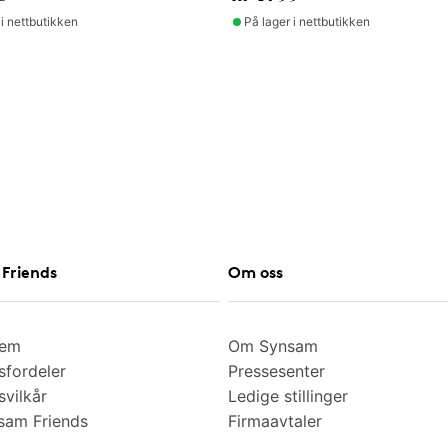
 i nettbutikken
På lager i nettbutikken
Friends
Om oss
lem
Om Synsam
fordeler
Pressesenter
vilkår
Ledige stillinger
am Friends
Firmaavtaler