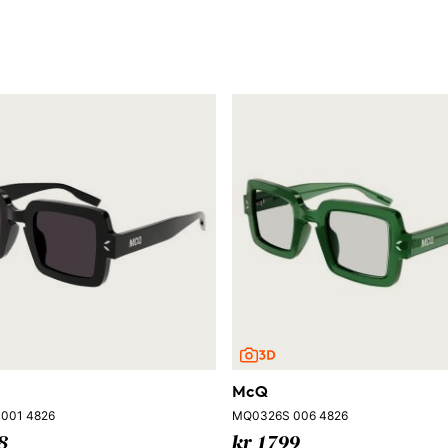
McQ
001 4826
MQ0326S 006 4826
8
kr 1799