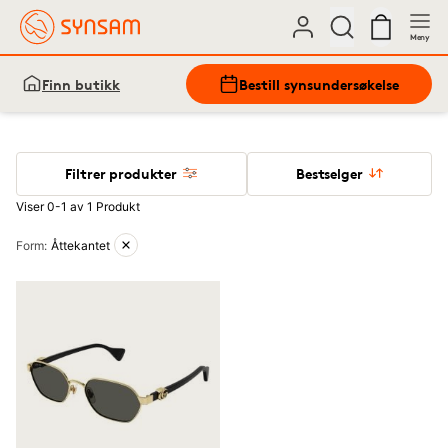
Meny
Finn butikk
Bestill synsundersøkelse
Filtrer produkter
Bestselger
Viser 0-1 av 1 Produkt
Aktive filtre
Form
:
Åttekantet