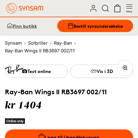
Meny
Finn butikk
Bestill synsundersøkelse
Synsam
Solbriller
Ray-Ban
Ray-Ban Wings II RB3697 002/11
Test online
Vis i 3D
Ray-Ban Wings II RB3697 002/11
kr 1404
Online only
Legg til i handlekurven