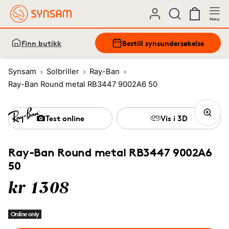
Meny
Finn butikk
Bestill synsundersøkelse
Synsam
Solbriller
Ray-Ban
Ray-Ban Round metal RB3447 9002A6 50
Test online
Vis i 3D
Ray-Ban Round metal RB3447 9002A6
50
kr 1308
Online only