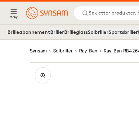
Søk etter produkter, 
Meny
Brilleabonnement
Briller
Brilleglass
Solbriller
Sportsbriller
Synsam
Solbriller
Ray-Ban
Ray-Ban RB426