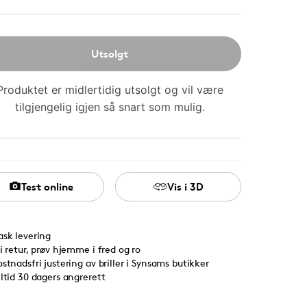
Utsolgt
Produktet er midlertidig utsolgt og vil være
tilgjengelig igjen så snart som mulig.
Test online
Vis i 3D
ask levering
ri retur, prøv hjemme i fred og ro
ostnadsfri justering av briller i Synsams butikker
lltid 30 dagers angrerett