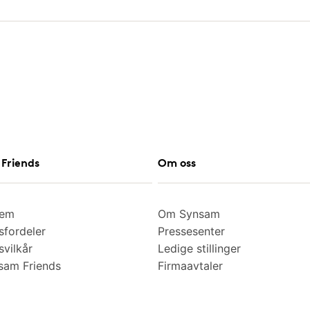
Friends
Om oss
lem
Om Synsam
fordeler
Pressesenter
vilkår
Ledige stillinger
am Friends
Firmaavtaler