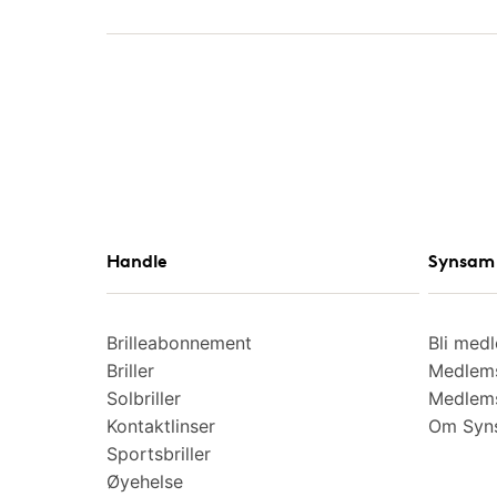
Handle
Synsam 
Brilleabonnement
Bli med
Briller
Medlems
Solbriller
Medlems
Kontaktlinser
Om Syns
Sportsbriller
Øyehelse