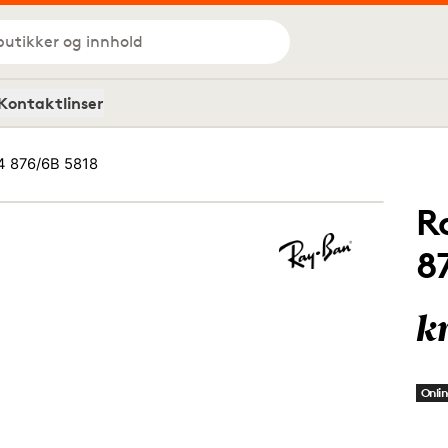
butikker og innhold
Kontaktlinser
4 876/6B 5818
R
8
k
Onlin