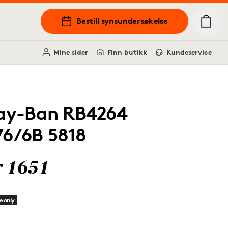
Bestill synsundersøkelse
Mine sider
Finn butikk
Kundeservice
ay-Ban RB4264
76/6B 5818
r 1651
e only