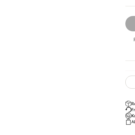
R
F
K
A