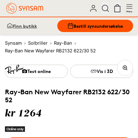
Meny
Finn butikk
Bestill synsundersøkelse
Synsam
Solbriller
Ray-Ban
Ray-Ban New Wayfarer RB2132 622/30 52
Test online
Vis i 3D
Ray-Ban New Wayfarer RB2132 622/30
52
kr 1264
Online only