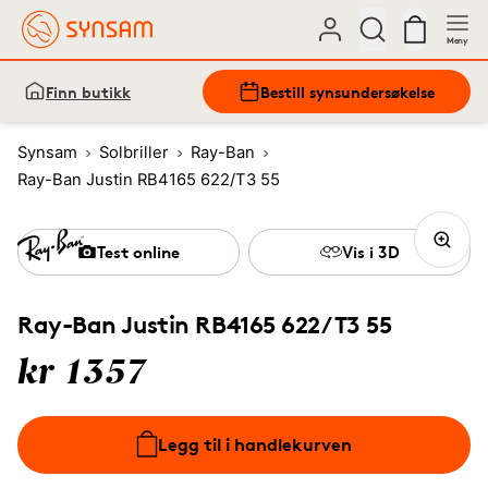
Meny
Finn butikk
Bestill synsundersøkelse
Synsam
Solbriller
Ray-Ban
Ray-Ban Justin RB4165 622/T3 55
Test online
Vis i 3D
Ray-Ban Justin RB4165 622/T3 55
kr 1357
Legg til i handlekurven