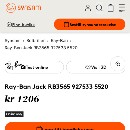
Meny
Finn butikk
Bestill synsundersøkelse
Synsam
Solbriller
Ray-Ban
Ray-Ban Jack RB3565 927533 5520
Test online
Vis i 3D
Ray-Ban Jack RB3565 927533 5520
kr 1206
Online only
Legg til i handlekurven