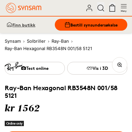
Meny
Finn butikk
Bestill synsundersøkelse
Synsam
Solbriller
Ray-Ban
Ray-Ban Hexagonal RB3548N 001/58 5121
Test online
Vis i 3D
Ray-Ban Hexagonal RB3548N 001/58
5121
kr 1562
Online only