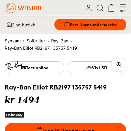
Meny
Finn butikk
Bestill synsundersøkelse
Synsam
Solbriller
Ray-Ban
Ray-Ban Elliot RB2197 135757 5419
Test online
Vis i 3D
Ray-Ban Elliot RB2197 135757 5419
kr 1494
Online only
Legg til i handlekurven