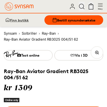
Meny
Finn butikk
Bestill synsundersøkelse
Synsam
Solbriller
Ray-Ban
Ray-Ban Aviator Gradient RB3025 004/51 62
Test online
Vis i 3D
Ray-Ban Aviator Gradient RB3025
004/51 62
kr 1309
Online only