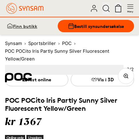
Meny
Finn butikk
Bestill synsundersøkelse
Synsam
Sportsbriller
POC
POC POCito Iris Partly Sunny Silver Fluorescent
Yellow/Green
Bilde
2
/
2
Image
1
Image
(Current image)
2
Test online
Vis i 3D
POC POCito Iris Partly Sunny Silver
Fluorescent Yellow/Green
kr 1367
Online only
Ungdom